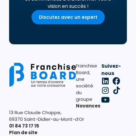
vision en succès !
Discutez avec un expert
Franchise
Suivez-
Board,
nous
une
société
du
groupe
Novances
13 Rue Claude Chappe,
69370 Saint-Didier-au-Mont-d’Or
01 84 73 17 15
Plan de site