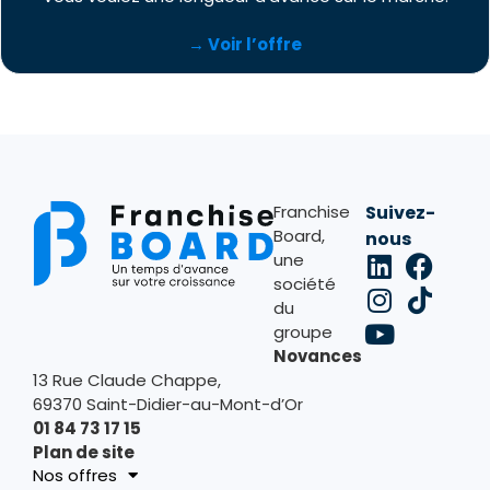
→ Voir l’offre
Franchise
Suivez-
Board,
nous
une
société
du
groupe
Novances
13 Rue Claude Chappe,
69370 Saint-Didier-au-Mont-d’Or
01 84 73 17 15
Plan de site
Nos offres