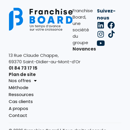
Franchise
Suivez-
Board,
nous
une
société
du
groupe
Novances
13 Rue Claude Chappe,
69370 Saint-Didier-au-Mont-d’Or
01 84 73 17 15
Plan de site
Nos offres
Méthode
Ressources
Cas clients
A propos
Contact