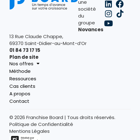
une
société
du
groupe
Novances
13 Rue Claude Chappe,
69370 Saint-Didier-au-Mont-d’Or
01 84 73 17 15
Plan de site
Nos offres
Méthode
Ressources
Cas clients
A propos
Contact
© 2026 Franchise Board | Tous droits réservés.
Politique de Confidentialité
Mentions Légales