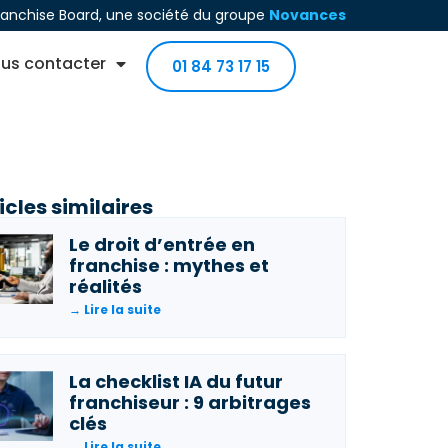
ranchise Board, une société du groupe
Novances
us contacter
01 84 73 17 15
icles similaires
Le droit d’entrée en
franchise : mythes et
réalités
→ Lire la suite
La checklist IA du futur
franchiseur : 9 arbitrages
clés
→ Lire la suite