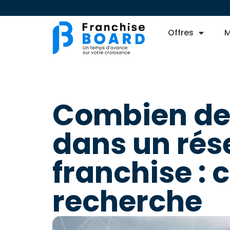
Offres
M
Combien de
dans un rés
franchise : c
recherche