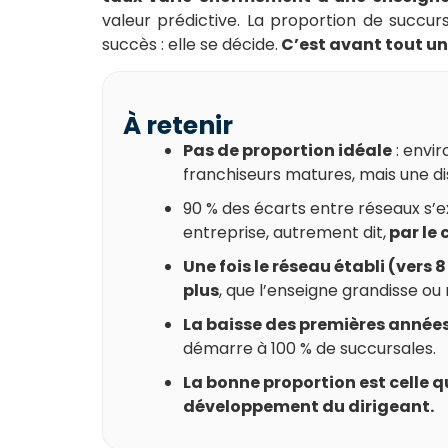
valeur prédictive. La proportion de succursa
succès : elle se décide.
C’est avant tout un
À retenir
Pas de proportion idéale
: envi
franchiseurs matures, mais une dis
90 % des écarts entre réseaux s’
entreprise, autrement dit,
par le 
Une fois le réseau établi (vers 
plus
, que l’enseigne grandisse ou 
La baisse des premières anné
démarre à 100 % de succursales.
La bonne proportion est celle qui
développement du dirigeant.