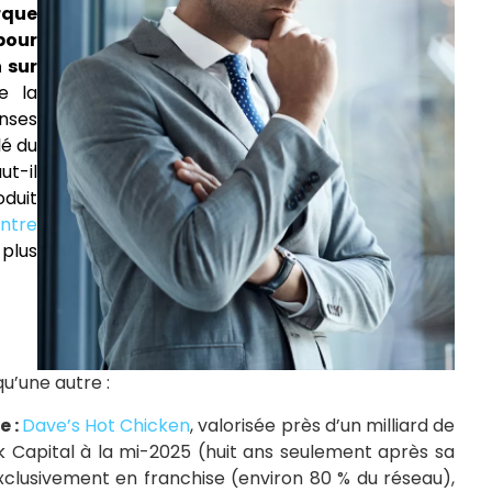
rque
pour
 sur
e la
nses
lé du
t-il
duit
ntre
 plus
qu’une autre :
e :
Dave’s Hot Chicken
, valorisée près d’un milliard de
k Capital à la mi-2025 (huit ans seulement après sa
xclusivement en franchise (environ 80 % du réseau),