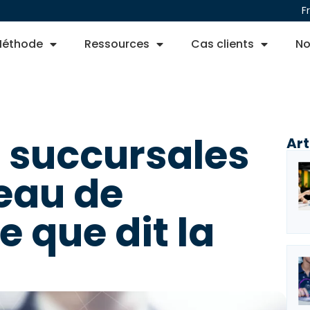
F
éthode
Ressources
Cas clients
No
 succursales
Art
eau de
e que dit la