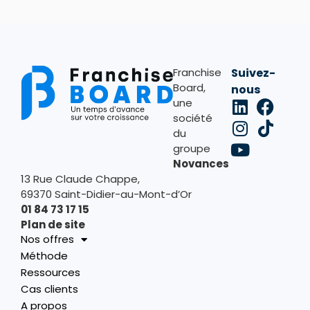
Franchise
Suivez-
Board,
nous
une
société
du
groupe
Novances
13 Rue Claude Chappe,
69370 Saint-Didier-au-Mont-d’Or
01 84 73 17 15
Plan de site
Nos offres
Méthode
Ressources
Cas clients
A propos