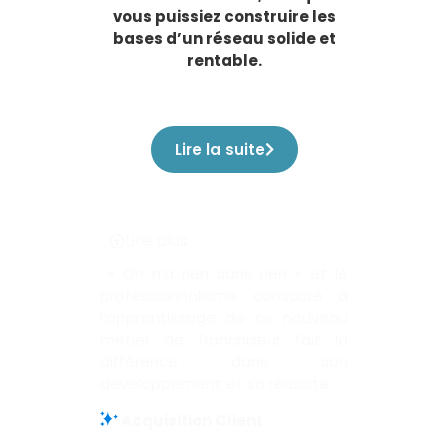
vous puissiez construire les
bases d’un réseau solide et
rentable.
Lire la suite
Lire plus
» On n’a rien sans rien » et le
professionnalisme consacré à
l’apprentissage de ce nouveau
métier de franchiseur fait la
différence dans son
développement et sa réussite.
Acquisition Client