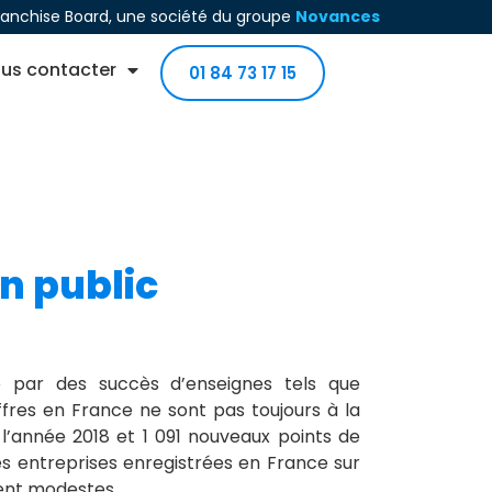
ranchise Board, une société du groupe
Novances
us contacter
01 84 73 17 15
n public
e par des succès d’enseignes tels que
res en France ne sont pas toujours à la
l’année 2018 et 1 091 nouveaux points de
es entreprises enregistrées en France sur
ent modestes.