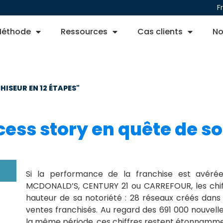
F
éthode
Ressources
Cas clients
No
ISEUR EN 12 ÉTAPES"​
cess story en quête de so
Si la performance de la franchise est avéré
MCDONALD’S, CENTURY 21 ou CARREFOUR, les chiff
hauteur de sa notoriété : 28 réseaux créés dans 
ventes franchisés. Au regard des 691 000 nouvell
la même période, ces chiffres restent étonnamm