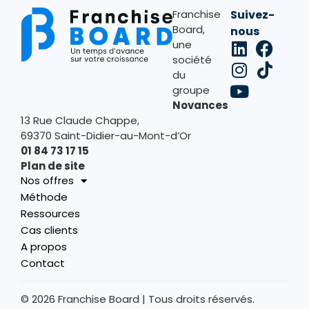
Franchise
Suivez-
Board,
nous
une
société
du
groupe
Novances
13 Rue Claude Chappe,
69370 Saint-Didier-au-Mont-d’Or
01 84 73 17 15
Plan de site
Nos offres
Méthode
Ressources
Cas clients
A propos
Contact
© 2026 Franchise Board | Tous droits réservés.