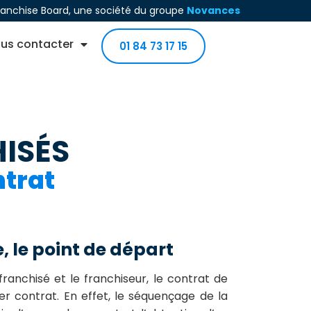
ranchise Board, une société du groupe
Novances
us contacter
01 84 73 17 15
HISÉS
ntrat
, le point de départ
 franchisé et le franchiseur, le contrat de
er contrat. En effet, le séquençage de la