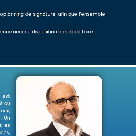
planning de signature, afin que l’ensemble
ienne aucune disposition contradictoire.
 est
sé au
eux,
r. Un
 les
sés,