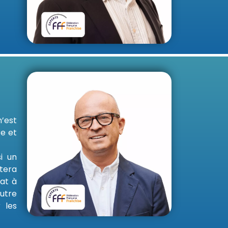
’est
re et
i un
tera
dat à
autre
 les