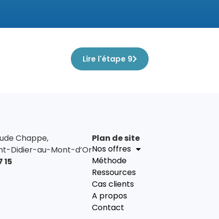
Lire l'étape 9
aude Chappe,
Plan de site
Nos offres
nt-Didier-au-Mont-d’Or
Méthode
7 15
Ressources
Cas clients
A propos
Contact