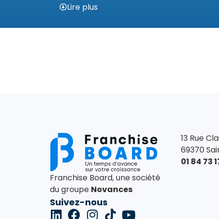
Lire plus
13 Rue Cl
69370 Sai
01 84 73 1
Franchise Board, une société
du groupe
Novances
Suivez-nous